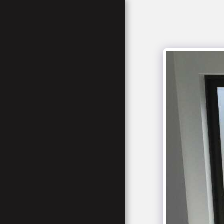
JNM-ontwerpen
HOME
SHOWCASE-BADGES
OVER
CREATIEVE DIENSTEN