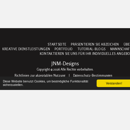
STARTSEITE
PRÄSENTIEREN SIE ABZEICHEN
ÜBE
KREATIVE DIENSTLEISTUNGEN
PORTFOLIO
TUTORIAL-BLOGS
MANNSCHAF
KONTAKTIEREN SIE UNS FÜR IHR INDIVIDUELLES ANGEB
JNM-Designs
Copyright © 2026 Alle Rechte vorbehalten.
Richtlinien zur akzeptablen Nutzung
|
Datenschutz-Bestimmungen
Diese Website benutzt Cookies, um bestmögliche Funktionalität
Verstanden!
sicherzustellen.
ABONNIEREN