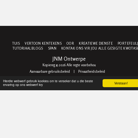
TUIS
VERTOON KENTEKENS
OOR
KREATIEWE DIENSTE
PORTEFEUL
TUTORIAALBLOGS
SPAN
KONTAK ONS ​​VIR JOU ALLE GESIGTE KWOTAS
JNM Ontwerpe
Kopiereg © 2026 Alle regte voorbehou
Aanvaarbare gebruiksbeleid
|
Privaatheidsbeleid
Hierdie webwerf gebruik koekies om te verseker dat u die beste
Verstaan!
ervaring op ons webwerf kry
TEKEN IN